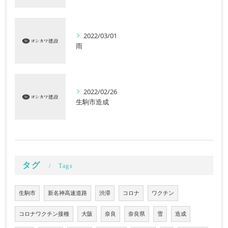
2022/03/01
雨
2022/02/26
生駒市造成
タグ
Tags
生駒市
新名神高速道路
渋滞
コロナ
ワクチン
コロナワクチン接種
大阪
奈良
奈良県
雪
造成