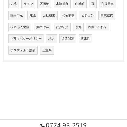
完成
ライン
区画線
木津川市
山城町
雨
京福電車
採用申込
建設
会社概要
代表挨拶
ビジョン
事業案内
求める人物像
採用Q&A
社員紹介
京都
お問い合わせ
プライバシーポリシー
求人
道路舗装
将来性
アスファルト舗装
三重県
0774-93-2519