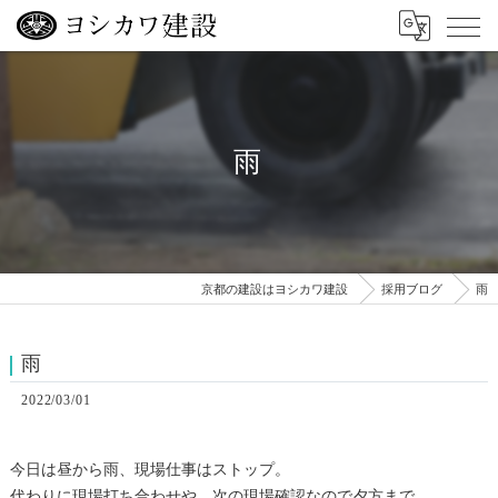
雨
京都の建設はヨシカワ建設
採用ブログ
雨
雨
2022/03/01
今日は昼から雨、現場仕事はストップ。
代わりに現場打ち合わせや、次の現場確認なので夕方まで